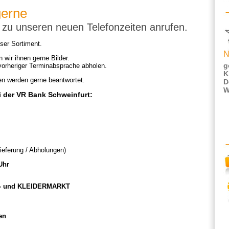
gerne
 zu unseren neuen Telefonzeiten anrufen.
ser Sortiment.
N
n wir ihnen gerne Bilder.
g
 vorheriger Terminabsprache abholen.
K
n werden gerne beantwortet.
D
W
 der VR Bank Schweinfurt:
ieferung / Abholungen)
Uhr
- und KLEIDERMARKT
en