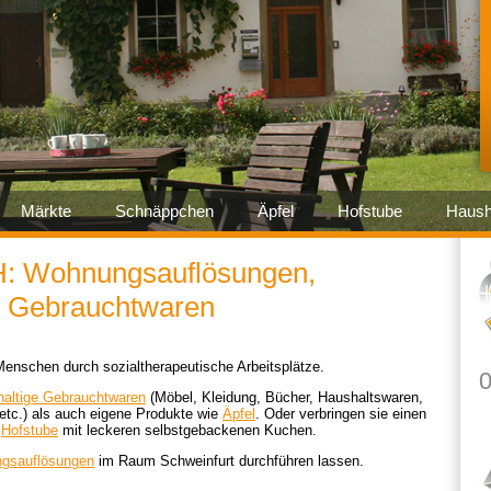
Märkte
Schnäppchen
Äpfel
Hofstube
Haush
H: Wohnungsauflösungen,
 Gebrauchtwaren
Menschen durch sozialtherapeutische Arbeitsplätze.
0
haltige Gebrauchtwaren
(Möbel, Kleidung, Bücher, Haushaltswaren,
N
 etc.) als auch eigene Produkte wie
Äpfel
. Oder verbringen sie einen
r
Hofstube
mit leckeren selbstgebackenen Kuchen.
9
gsauflösungen
im Raum Schweinfurt durchführen lassen.